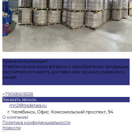
Нужна консультация?
Ответим на все ваши вопросы о приобретении продукции,
рассчитаем стоимость доставки или проконсультируем о
заказе.
Задать вопрос
+79068606558
Заказать звонок
mn2@tradetara.ru
г. Челябинск, Офис: Комсомольский проспект, 94
О компании
Политика конфиденциальности
Новости