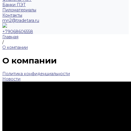
Банки ПЭТ
Пиломатериалы
Контакты
mn2@tradetara.ru
+79068606558
Главная
/
О компании
О компании
Политика конфиденциальности
Новости