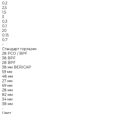
0,2
2,5
1,5
3
0,3
0,1
20
0,15
0,7
-
Стандарт горла,мм
28 PCO / BPF
38 BPF
28 BPF
38 мм BERICAP
59 мм
48 мм
27 мм
69 мм
28 мм
82 мм
34 мм
38 мм
-
Цвет